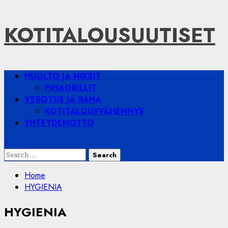
Skip
KOTITALOUSUUTISET
to
content
Primary
HUOLTO JA NIKSIT
Menu
PIHAGRILLIT
VEROTUS JA RAHA
KOTITALOUSVÄHENNYS
YHTEYDENOTTO
Search
for:
Home
HYGIENIA
HYGIENIA