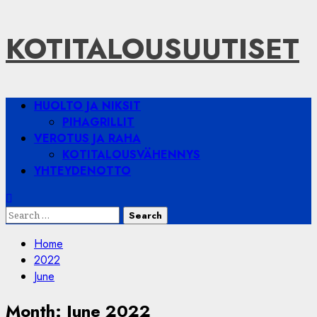
Skip
KOTITALOUSUUTISET
to
content
Primary
HUOLTO JA NIKSIT
Menu
PIHAGRILLIT
VEROTUS JA RAHA
KOTITALOUSVÄHENNYS
YHTEYDENOTTO
Search
for:
Home
2022
June
Month:
June 2022