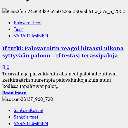
Palovaroittimet
Testit
VARAUTUMINEN
If tutki: Palovaroitin reagoi hitaasti ulkona
syttyvään paloon – If testasi terassipaloja
0
Terassilta ja parvekkeilta alkaneet palot aiheuttavat
keskimäärin suurempia palovahinkoja kuin muut
kodissa tapahtuvat palot,...
Read More
Sähkökatkokset
Sähkölaitteet
VARAUTUMINEN