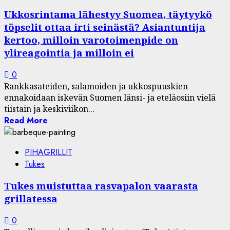
Ukkosrintama lähestyy Suomea, täytyykö
töpselit ottaa irti seinästä? Asiantuntija
kertoo, milloin varotoimenpide on
ylireagointia ja milloin ei
0
Rankkasateiden, salamoiden ja ukkospuuskien
ennakoidaan iskevän Suomen länsi- ja eteläosiin vielä
tiistain ja keskiviikon...
Read More
PIHAGRILLIT
Tukes
Tukes muistuttaa rasvapalon vaarasta
grillatessa
0