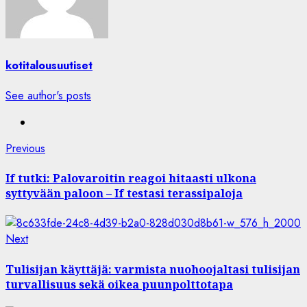
kotitalousuutiset
See author's posts
Post
Previous
Previous
post:
navigation
If tutki: Palovaroitin reagoi hitaasti ulkona
syttyvään paloon – If testasi terassipaloja
Next
Next
post:
Tulisijan käyttäjä: varmista nuohoojaltasi tulisijan
turvallisuus sekä oikea puunpolttotapa