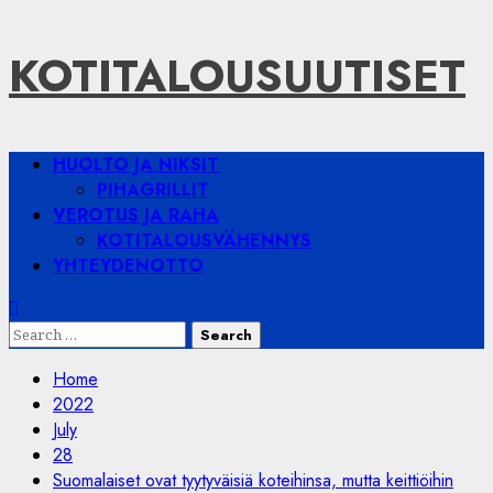
Skip
KOTITALOUSUUTISET
to
content
Primary
HUOLTO JA NIKSIT
Menu
PIHAGRILLIT
VEROTUS JA RAHA
KOTITALOUSVÄHENNYS
YHTEYDENOTTO
Search
for:
Home
2022
July
28
Suomalaiset ovat tyytyväisiä koteihinsa, mutta keittiöihin