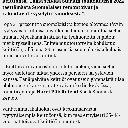
keittiönsä. Tämä selviää Starkin toukokuussa 2022
teettämästä Suomalaiset remontoivat ja
rakentavat -kyselytutkimuksesta*.
Jopa 21 prosenttia suomalaisista kertoo olevansa täysin
tyytyväisiä kotiinsa, eivätkä he haluaisi muuttaa siellä
mitään. Myöskään lisätilaa tai työhuonetta ei pidetä
merkityksellisenä. Eniten muutostoiveita kohdistuu
keittiöön, sillä jopa 26 prosenttia suomalaisista haluaisi
muuttaa kotinsa keittiötä.
– Keittiössä ei ainoastaan laiteta ruokaa, vaan siellä
myös vietetään aikaa yhdessä perheen tai ystävien
kanssa. Tänä päivänä keittiöt ovat usein yhtenäistä tilaa
olohuoneen kanssa ja siten aivan kodin keskiössä,
toimitusjohtaja
Harri Päiväniemi
Stark Suomesta
kertoo.
Vanhemmat ikäluokat ovat keskimääräistä
tyytyväisempiä keittiöönsä, kun taas erityisesti 25–44-
vuotiaat toivovat keittiöön muutosta.