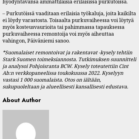
hyödyntävänsä ammattilaisia erilaisissa purkutöissä.
– Purkutöissä vaaditaan erilaisia työkaluja, joita kaikilta
ei löydy varastosta. Toisaalta purkuvaiheessa voi löytyä
myös kosteusvaurioita tai pahimmassa tapauksessa
purkuvaiheessa remontoija voi myös aiheuttaa
vahingon, Päiväniemi sanoo.
*Suomalaiset remontoivat ja rakentavat -kysely tehtiin
Stark Suomen toimeksiannosta. Tutkimuksen suunnitteli
ja analysoi Pohjoisranta BCW. Kysely toteutettiin Cint
Ab:n verkkopaneelissa toukokuussa 2022. Kyselyyn
vastasi 1 000 suomalaista. Otos on iältään,
sukupuoleltaan ja alueellisesti kansallisesti edustava.
About Author