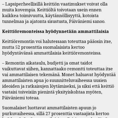
– Lapsiperheellisillä keittiön vaatimukset voivat olla
muita kovempia. Keittiöltä toivotaan usein ennen
kaikkea toimivuutta, käytännöllisyyttä, kotoista
tunnelmaa ja ajatonta sisustusta, Päiväniemi sanoo.
Keittiöremonteissa hyödynnetään ammattilaisia
Keittiöremontin voi halutessaan toteuttaa pääosin itse,
mutta 52 prosenttia suomalaisista kertoo
hyödyntävänsä ammattilaisia keittiöremonteissa.
– Remontin aikataulu, budjetti ja omat taidot
vaikuttavat siihen, kannattaako remontti toteuttaa itse
vai ammattilaisen tekemänä. Monet haluavat hyödyntää
ammattilaisten apua jo suunnitteluvaiheessa uusien
ideoiden ja ratkaisujen löytämiseksi, ja siksi että keittiö
vastaisi toiveisiin pienintä yksityiskohtaa myöten,
Päiväniemi toteaa.
Suomalaiset luottavat ammattilaisten apuun jo
purkuvaiheessa, sillä 27 prosenttia vastaajista kertoo