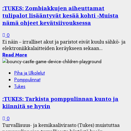
:TUKES: Zombiakkujen aiheuttamat
tulipalot lisääntyvät kesää kohti -Muista
nämä ohjeet kevätsiivouksessa
0
Ei näin – irralliset akut ja paristot eivät kuulu sähkö- ja
elektroniikkalaitteiden keräykseen sekaan...
Read More
Piha ja Ulkolelut
Pomppulinnat
Tukes
:TUKES: Tarkista pomppulinnan kunto ja
kiinnitä se hyvin
0
Turvallisuus- ja kemikaalivirasto (Tukes) muistuttaa