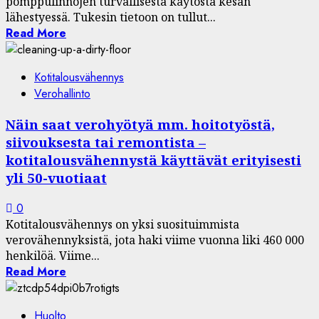
pomppulinnojen turvallisesta käytöstä kesän
lähestyessä. Tukesin tietoon on tullut...
Read More
Kotitalousvähennys
Verohallinto
Näin saat verohyötyä mm. hoitotyöstä,
siivouksesta tai remontista –
kotitalousvähennystä käyttävät erityisesti
yli 50-vuotiaat
0
Kotitalousvähennys on yksi suosituimmista
verovähennyksistä, jota haki viime vuonna liki 460 000
henkilöä. Viime...
Read More
Huolto