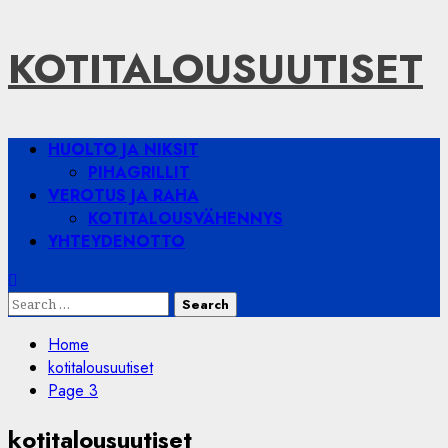
Skip
KOTITALOUSUUTISET
to
content
Primary
HUOLTO JA NIKSIT
Menu
PIHAGRILLIT
VEROTUS JA RAHA
KOTITALOUSVÄHENNYS
YHTEYDENOTTO
Search
for:
Home
kotitalousuutiset
Page 3
kotitalousuutiset